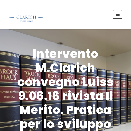
Intervento
M.Clarich
convegno Luiss
9.06.16 rivista Il
Merito. Pratica
per lo sviluppo