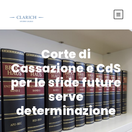
Corte di
Cassazione e CdS
per le sfide future
serve
determinazione